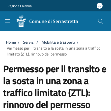
Salta al contenuto principale
Skip to footer content
Regione Calabria
Comune di Serrastretta
Briciole di pane
Home
/
Servizi
/
Mobilità e trasporti
/
Permesso per il transito e la sosta in una zona a traffico
limitato (ZTL): rinnovo del permesso
Permesso per il transito e
la sosta in una zona a
traffico limitato (ZTL):
rinnovo del permesso