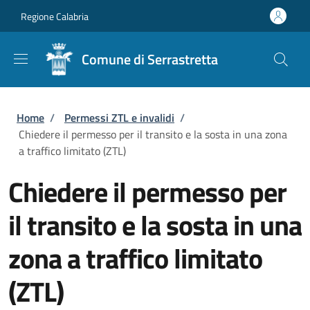
Salta al contenuto principale
Skip to footer content
Regione Calabria
Comune di Serrastretta
Briciole di pane
Home
/
Permessi ZTL e invalidi
/
Chiedere il permesso per il transito e la sosta in una zona
a traffico limitato (ZTL)
Chiedere il permesso per
il transito e la sosta in una
zona a traffico limitato
(ZTL)