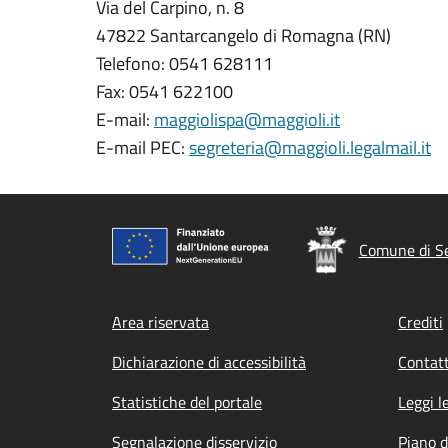
Via del Carpino, n. 8
47822 Santarcangelo di Romagna (RN)
Telefono: 0541 628111
Fax: 0541 622100
E-mail:
maggiolispa@maggioli.it
E-mail PEC:
segreteria@maggioli.legalmail.it
Comune di Se
Footer menu
Area riservata
Crediti
Dichiarazione di accessibilità
Contatt
Statistiche del portale
Leggi l
Segnalazione disservizio
Piano d