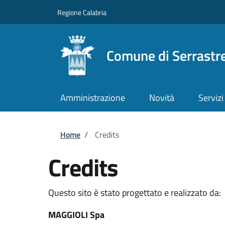
Salta al contenuto principale
Skip to footer content
Regione Calabria
Comune di Serrastr
Amministrazione
Novità
Servizi
Briciole di pane
Home
/
Credits
Credits
Questo sito è stato progettato e realizzato da:
MAGGIOLI Spa