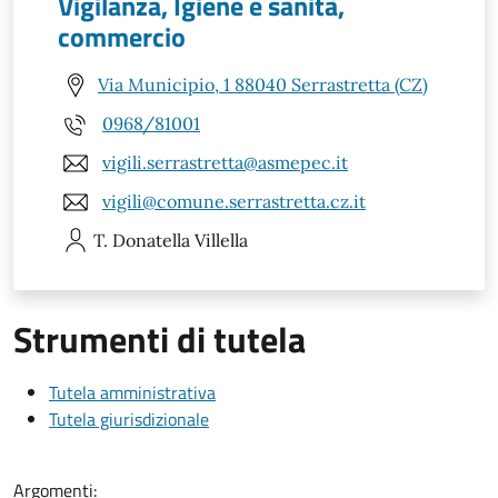
Vigilanza, Igiene e sanità,
commercio
Via Municipio, 1 88040 Serrastretta (CZ)
0968/81001
vigili.serrastretta@asmepec.it
vigili@comune.serrastretta.cz.it
T. Donatella
Villella
Strumenti di tutela
Tutela amministrativa
Tutela giurisdizionale
Argomenti: