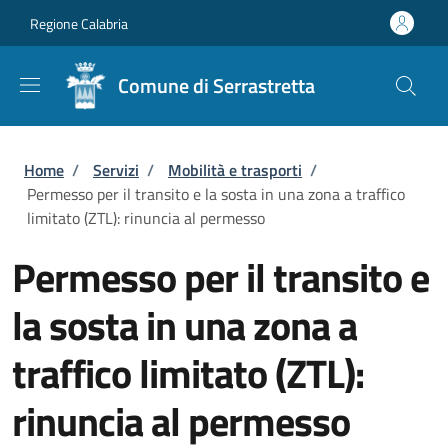
Salta al contenuto principale
Skip to footer content
Regione Calabria
Comune di Serrastretta
Briciole di pane
Home
/
Servizi
/
Mobilità e trasporti
/
Permesso per il transito e la sosta in una zona a traffico
limitato (ZTL): rinuncia al permesso
Permesso per il transito e
la sosta in una zona a
traffico limitato (ZTL):
rinuncia al permesso