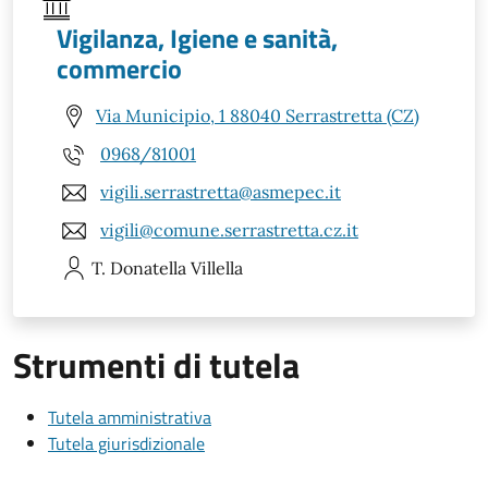
Vigilanza, Igiene e sanità,
commercio
Via Municipio, 1 88040 Serrastretta (CZ)
0968/81001
vigili.serrastretta@asmepec.it
vigili@comune.serrastretta.cz.it
T. Donatella
Villella
Strumenti di tutela
Tutela amministrativa
Tutela giurisdizionale