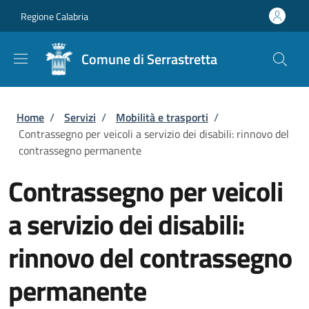
Salta al contenuto principale
Skip to footer content
Regione Calabria
Comune di Serrastretta
Briciole di pane
Home
/
Servizi
/
Mobilità e trasporti
/
Contrassegno per veicoli a servizio dei disabili: rinnovo del
contrassegno permanente
Contrassegno per veicoli
a servizio dei disabili:
rinnovo del contrassegno
permanente