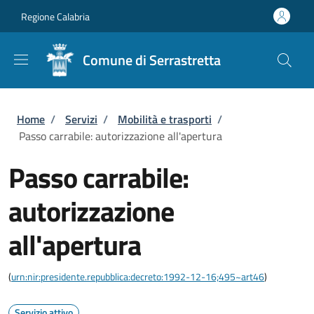
Salta al contenuto principale
Skip to footer content
Regione Calabria
Comune di Serrastretta
Briciole di pane
Home
/
Servizi
/
Mobilità e trasporti
/
Passo carrabile: autorizzazione all'apertura
Passo carrabile:
autorizzazione
all'apertura
(
urn:nir:presidente.repubblica:decreto:1992-12-16;495~art46
)
Servizio attivo