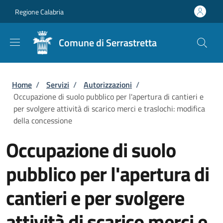
Salta al contenuto principale
Skip to footer content
Regione Calabria
Comune di Serrastretta
Briciole di pane
Home
/
Servizi
/
Autorizzazioni
/
Occupazione di suolo pubblico per l'apertura di cantieri e
per svolgere attività di scarico merci e traslochi: modifica
della concessione
Occupazione di suolo
pubblico per l'apertura di
cantieri e per svolgere
attività di scarico merci e