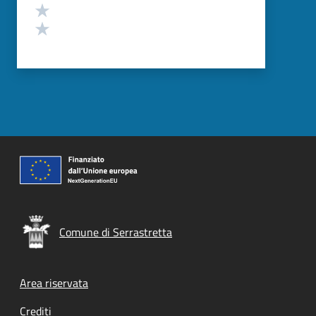
Valuta 2 stelle su 5
Valuta 1 stelle su 5
Comune di Serrastretta
Footer menu
Area riservata
Crediti