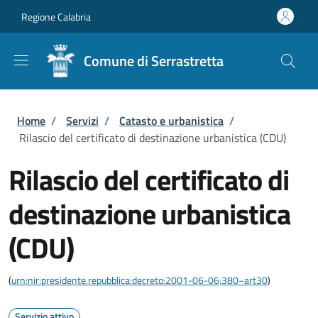
Salta al contenuto principale
Skip to footer content
Regione Calabria
Comune di Serrastretta
Briciole di pane
Home
/
Servizi
/
Catasto e urbanistica
/
Rilascio del certificato di destinazione urbanistica (CDU)
Rilascio del certificato di
destinazione urbanistica
(CDU)
(
urn:nir:presidente.repubblica:decreto:2001-06-06;380~art30
)
Servizio attivo