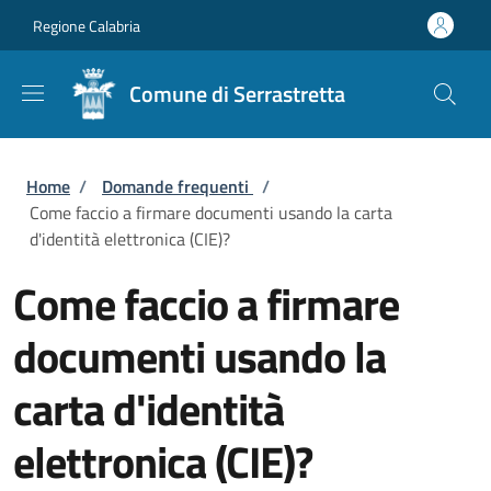
Salta al contenuto principale
Skip to footer content
Regione Calabria
Comune di Serrastretta
Briciole di pane
Home
/
Domande frequenti
/
Come faccio a firmare documenti usando la carta
d'identità elettronica (CIE)?
Come faccio a firmare
documenti usando la
carta d'identità
elettronica (CIE)?